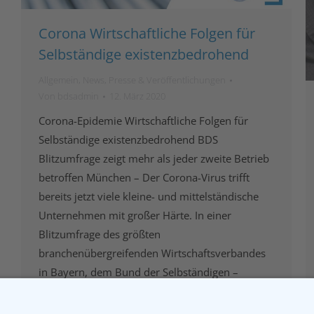
Corona Wirtschaftliche Folgen für
Selbständige existenzbedrohend
Allgemein
,
News
,
Presse & Veröffentlichungen
Von
bdsadmin
12. März 2020
Corona-Epidemie Wirtschaftliche Folgen für
Selbständige existenzbedrohend BDS
Blitzumfrage zeigt mehr als jeder zweite Betrieb
betroffen München – Der Corona-Virus trifft
bereits jetzt viele kleine- und mittelständische
Unternehmen mit großer Härte. In einer
Blitzumfrage des größten
branchenübergreifenden Wirtschaftsverbandes
in Bayern, dem Bund der Selbständigen –
Gewerbeverband Bayern e. V., die am vergangen
Mittwoch gestartet ist, haben…