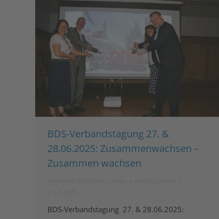
BDS-Verbandstagung 27. &
28.06.2025: Zusammenwachsen –
Zusammen wachsen
Allgemein
,
BDS intern
,
News
Von
bdsadmin
2. Juli 2025
BDS-Verbandstagung 27. & 28.06.2025: