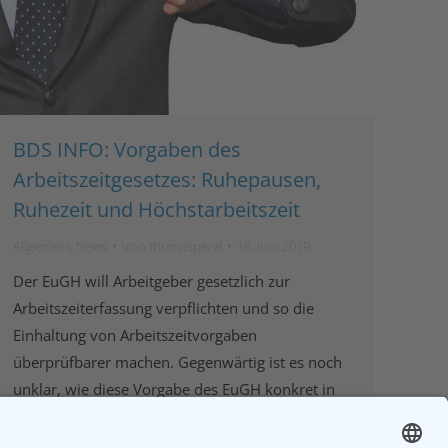
BDS INFO: Vorgaben des
Arbeitszeitgesetzes: Ruhepausen,
Ruhezeit und Höchstarbeitszeit
Allgemein
,
News
Von
thomasperzl
18. Juni 2019
Der EuGH will Arbeitgeber gesetzlich zur
Arbeitszeiterfassung verpflichten und so die
Einhaltung von Arbeitszeitvorgaben
überprüfbarer machen. Gegenwärtig ist es noch
unklar, wie diese Vorgabe des EuGH konkret in
Deutschland umgesetzt wird. Der nachfolgende
Artikel informiert darüber, was bereits heute zu