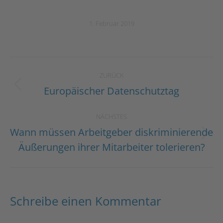
1. Februar 2019
Kommentarnavigation
ZURÜCK
Europäischer Datenschutztag
Vorheriger
Beitrag:
NÄCHSTES
Wann müssen Arbeitgeber diskriminierende
Nächster
Äußerungen ihrer Mitarbeiter tolerieren?
Beitrag:
Schreibe einen Kommentar