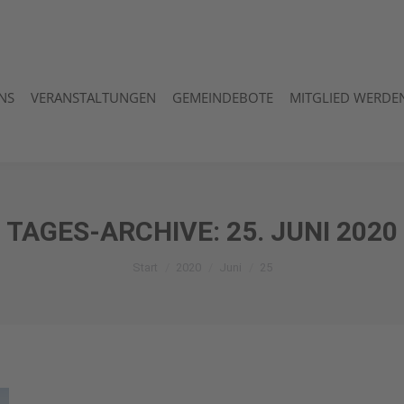
NS
VERANSTALTUNGEN
GEMEINDEBOTE
MITGLIED WERDEN
NS
VERANSTALTUNGEN
GEMEINDEBOTE
MITGLIED WERDEN
TAGES-ARCHIVE:
25. JUNI 2020
Sie befinden sich hier:
Start
2020
Juni
25