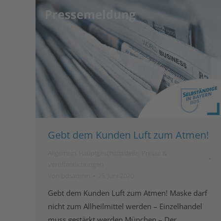
Gebt dem Kunden Luft zum Atmen!
Allgemein
,
Hauptgeschäftsstelle
,
Presse &
Veröffentlichungen
Von
bdsadmin
25. Juni 2020
Gebt dem Kunden Luft zum Atmen! Maske darf
nicht zum Allheilmittel werden – Einzelhandel
muss gestärkt werden München – Der