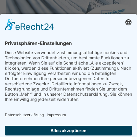
Wir sind alle systemrelevant!
Allgemein
Von
bdsadmin
18. Februar 2021
Wir sind alle systemrelevant! BDS fordert sofortige
Öffnung von Ausstellungsräumen für Einzeltermine
München – Das Friseurhandwerk darf ab 1. März
2021 wieder öffnen. Gleichzeitig wurde aber für
Handel und Handwerk keine konkrete Perspektive
geschaffen. Besonders unverständlich ist die
Situation bei Handwerksbetrieben mit
Ausstellungsflächen. Diese Betriebe dürfen zwar
Termine beim Kunden absolvieren, ihre
Ausstellungsräume dürfen sie…