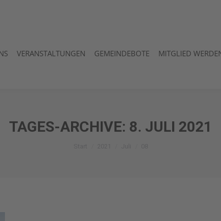
NS
VERANSTALTUNGEN
GEMEINDEBOTE
MITGLIED WERDEN
NS
VERANSTALTUNGEN
GEMEINDEBOTE
MITGLIED WERDEN
TAGES-ARCHIVE:
8. JULI 2021
Sie befinden sich hier:
Start
2021
Juli
08