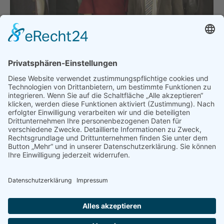
Grünen-Fraktionsvorsitzende
Katharina Schulze spricht auf dem
BDS-Jahresempfang
Niederbayern
,
Politik
,
Pressemeldungen
Von
bdsadmin
30. März 2023
Die Grünen-Fraktionsvorsitzende im Bayerischen
Landtag, Katharina Schulze, war am Dienstagabend
beim BDS-Kleines-Vilstal-Jahresempfang im
Vilserwirt in Altfraunhofen zu Gast.