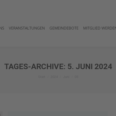
NS
VERANSTALTUNGEN
GEMEINDEBOTE
MITGLIED WERDEN
NS
VERANSTALTUNGEN
GEMEINDEBOTE
MITGLIED WERDEN
TAGES-ARCHIVE:
5. JUNI 2024
Sie befinden sich hier:
Start
2024
Juni
05