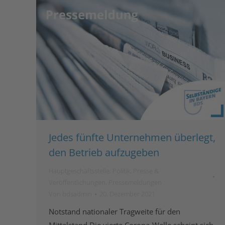
Jedes fünfte Unternehmen überlegt,
den Betrieb aufzugeben
Hauptgeschäftsstelle
,
Politik
,
Presse &
Veröffentlichungen
,
Pressemeldungen
Von
bdsadmin
20. Dezember 2021
Notstand nationaler Tragweite für den