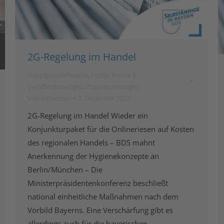
2G-Regelung im Handel
Hauptgeschäftsstelle
,
Politik
,
Presse &
Veröffentlichungen
,
Pressemeldungen
Von
bdsadmin
3. Dezember 2021
2G-Regelung im Handel Wieder ein
Konjunkturpaket für die Onlineriesen auf Kosten
des regionalen Handels – BDS mahnt
Anerkennung der Hygienekonzepte an
Berlin/München – Die
Ministerpräsidentenkonferenz beschließt
national einheitliche Maßnahmen nach dem
Vorbild Bayerns. Eine Verschärfung gibt es
allerdings auch für die bayerischen