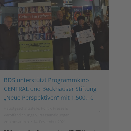
BDS unterstützt Programmkino
CENTRAL und Beckhäuser Stiftung
„Neue Perspektiven“ mit 1.500.- €
Hauptgeschäftsstelle
,
Politik
,
Presse &
Veröffentlichungen
,
Pressemeldungen
Von
bdsadmin
14. Dezember 2021