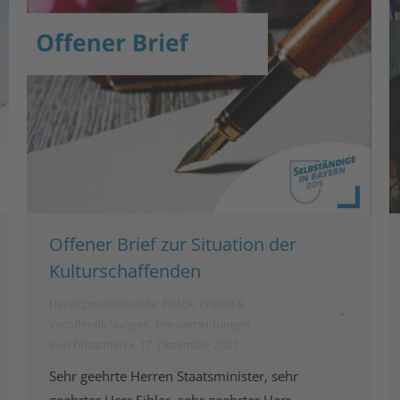
Offener Brief zur Situation der
Kulturschaffenden
Hauptgeschäftsstelle
,
Politik
,
Presse &
Veröffentlichungen
,
Pressemeldungen
Von
bdsadmin
17. Dezember 2021
Sehr geehrte Herren Staatsminister, sehr