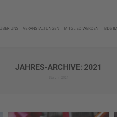
ÜBER UNS
VERANSTALTUNGEN
MITGLIED WERDEN!
BDS I
ÜBER UNS
VERANSTALTUNGEN
MITGLIED WERDEN!
BDS I
JAHRES-ARCHIVE:
2021
Sie befinden sich hier:
Start
2021