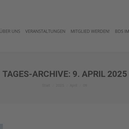
ÜBER UNS
VERANSTALTUNGEN
MITGLIED WERDEN!
BDS I
ÜBER UNS
VERANSTALTUNGEN
MITGLIED WERDEN!
BDS I
TAGES-ARCHIVE:
9. APRIL 2025
Sie befinden sich hier:
Start
2025
April
09