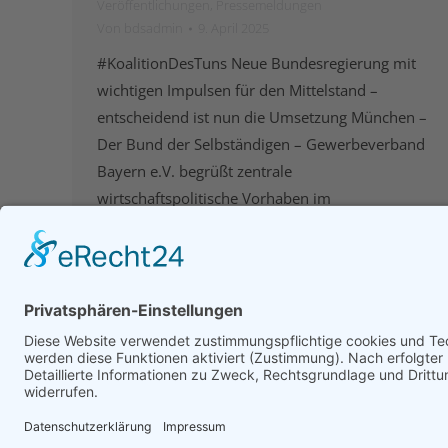
Veröffentlichungen
,
Pressemeldungen
Von
bdsadmin
9. April 2025
#KoalitionDesTuns Neue Bundesregierung mit
wichtigen Impulsen für den Mittelstand –
entscheidend ist nun die Umsetzung München –
Der Bund der Selbständigen – Gewerbeverband
Bayern e.V. begrüßt zentrale
wirtschaftspolitische Vorhaben im
Koalitionsvertrag der neuen Bundesregierung
aus CDU, CSU und SPD. Der Koalitionsvertrag
enthält eine Reihe positiver Ansätze zur Stärkung
des Mittelstands, zum Bürokratieabbau und zur
Wiederbelebung…