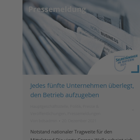
Jedes fünfte Unternehmen überlegt,
den Betrieb aufzugeben
Hauptgeschäftsstelle
,
Politik
,
Presse &
Veröffentlichungen
,
Pressemeldungen
Von
bdsadmin
20. Dezember 2021
Notstand nationaler Tragweite für den