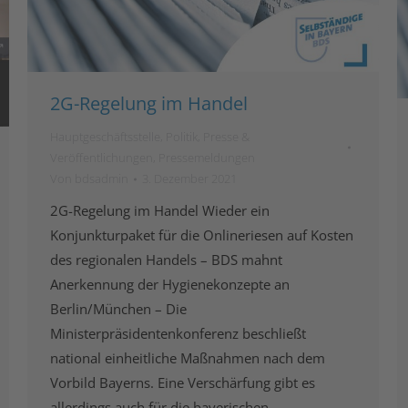
2G-Regelung im Handel
Hauptgeschäftsstelle
,
Politik
,
Presse &
Veröffentlichungen
,
Pressemeldungen
Von
bdsadmin
3. Dezember 2021
2G-Regelung im Handel Wieder ein
Konjunkturpaket für die Onlineriesen auf Kosten
des regionalen Handels – BDS mahnt
Anerkennung der Hygienekonzepte an
Berlin/München – Die
Ministerpräsidentenkonferenz beschließt
national einheitliche Maßnahmen nach dem
Vorbild Bayerns. Eine Verschärfung gibt es
allerdings auch für die bayerischen