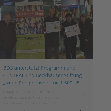
BDS unterstützt Programmkino
CENTRAL und Beckhäuser Stiftung
„Neue Perspektiven“ mit 1.500.- €
Hauptgeschäftsstelle
,
Politik
,
Presse &
Veröffentlichungen
,
Pressemeldungen
Von
bdsadmin
14. Dezember 2021