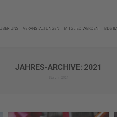
ÜBER UNS
VERANSTALTUNGEN
MITGLIED WERDEN!
BDS I
ÜBER UNS
VERANSTALTUNGEN
MITGLIED WERDEN!
BDS I
JAHRES-ARCHIVE:
2021
Sie befinden sich hier:
Start
2021