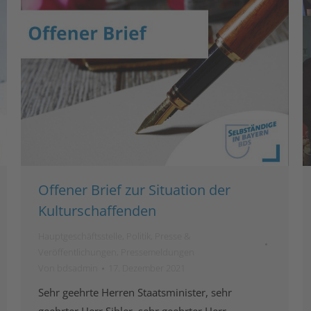
Offener Brief zur Situation der
Kulturschaffenden
Hauptgeschäftsstelle
,
Politik
,
Presse &
Veröffentlichungen
,
Pressemeldungen
Von
bdsadmin
17. Dezember 2021
Sehr geehrte Herren Staatsminister, sehr