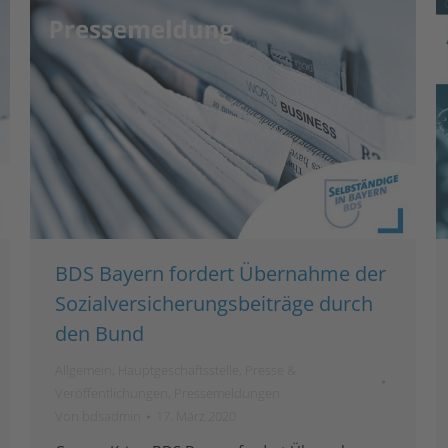
BDS Bayern fordert Übernahme der
Sozialversicherungsbeiträge durch
den Bund
Allgemein
,
Hauptgeschäftsstelle
,
Presse &
Veröffentlichungen
,
Pressemeldungen
Von
bdsadmin
17. März 2020