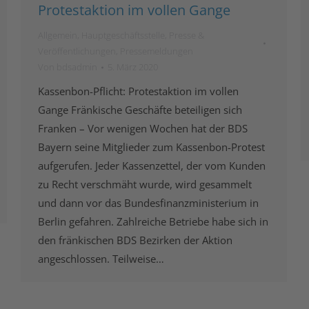
Protestaktion im vollen Gange
Allgemein
,
Hauptgeschäftsstelle
,
Presse &
Veröffentlichungen
,
Pressemeldungen
Von
bdsadmin
5. März 2020
Kassenbon-Pflicht: Protestaktion im vollen
Gange Fränkische Geschäfte beteiligen sich
Franken – Vor wenigen Wochen hat der BDS
Bayern seine Mitglieder zum Kassenbon-Protest
aufgerufen. Jeder Kassenzettel, der vom Kunden
zu Recht verschmäht wurde, wird gesammelt
und dann vor das Bundesfinanzministerium in
Berlin gefahren. Zahlreiche Betriebe habe sich in
den fränkischen BDS Bezirken der Aktion
angeschlossen. Teilweise…