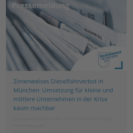
Zonenweises Dieselfahrverbot in
München: Umsetzung für kleine und
mittlere Unternehmen in der Krise
kaum machbar
Hauptgeschäftsstelle
,
Politik
,
Presse & Veröffentlichungen
,
Pressemeldungen
Von
bdsadmin
12. Oktober 2022