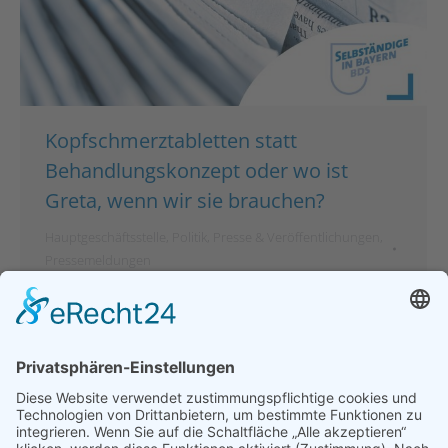
Kopfschmerztabletten statt
Behandlungskonzept oder wo ist
Greta, wenn wir sie brauchen?
Hauptgeschäftsstelle
,
Politik
,
Presse & Veröffentlichungen
,
Pressemeldungen
Von
bdsadmin
7. September 2022
Kopfschmerztabletten statt Behandlungskonzept
oder wo ist Greta, wenn wir sie brauchen? Für die
kleinen und mittelständischen Unternehmer ist das
3. Entlastungspaket ein weiterer Schlag ins Gesicht
– eine vollkommene Missachtung der