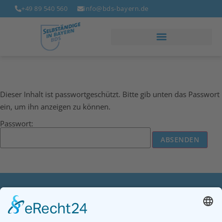
+49 89 540 560
info@bds-bayern.de
Dieser Inhalt ist passwortgeschützt. Bitte gib unten das Passwort
ein, um ihn anzeigen zu können.
Passwort: