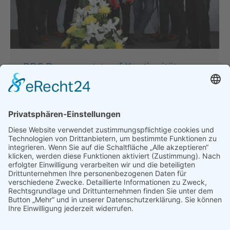
BDS Bayern setzt auf Kontinuität an
der Spitze – Sehorz als Präsidentin
bestätigt!
Presse & Veröffentlichungen
,
Pressemeldungen
Von
thomasperzl
29. Mai 2019
Bayern – BDS Präsidentin Gabriele Sehorz wurde
mit überwältigender Mehrheit der Mitglieder des
BDS Bayern wiedergewählt. Der größte
branchenübergreifende Mittelstandsverband in
Bayern, traf sich am vergangenen Wochenende zur
Verbandstagung im malerischen Landsberg am
Lech. Sehorz stellte nicht nur sich zur Wiederwahl