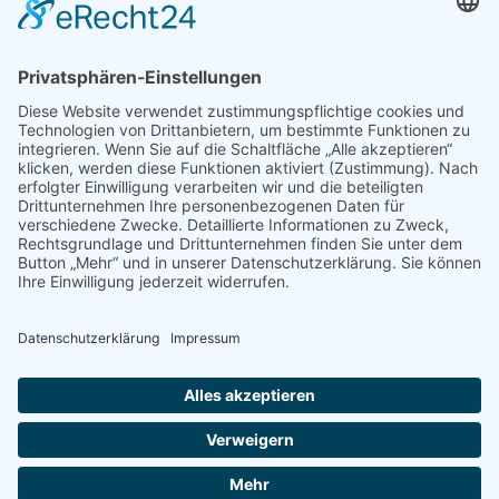
Verbandstagung des Bund der
Selbständigen unter dem Motto:
Einigkeit und Recht und Freiheit
Allgemein
Von
bdsadmin
21. Oktober 2021
Verbandstagung des Bund der Selbständigen unter
dem Motto: Einigkeit und Recht und Freiheit BDS
Präsidentin Sehorz und Festredner Martin Hagen
(FDP) betonen den Wert der Eigenverantwortung
Nürnberg – Endlich konnte wieder eine
Generalversammlung in Präsenz stattfinden. Zwar
noch unter Einschränkung der 3G-Regel, aber
endlich wieder vor Ort. Nürnberg war ein würdiger
Tagungsort für die annähernd…