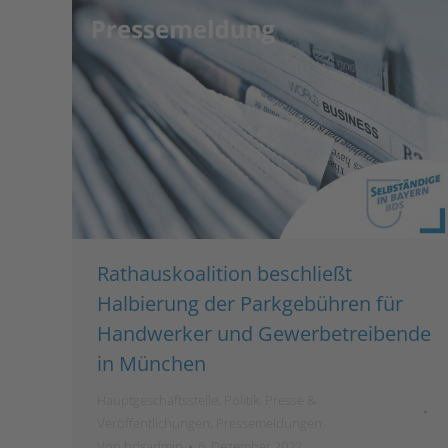
Rathauskoalition beschließt
Halbierung der Parkgebühren für
Handwerker und Gewerbetreibende
in München
Hauptgeschäftsstelle
,
Politik
,
Presse &
Veröffentlichungen
,
Pressemeldungen
Von
bdsadmin
6. Dezember 2022