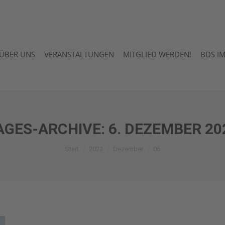
ÜBER UNS
VERANSTALTUNGEN
MITGLIED WERDEN!
BDS I
ÜBER UNS
VERANSTALTUNGEN
MITGLIED WERDEN!
BDS I
AGES-ARCHIVE:
6. DEZEMBER 20
Sie befinden sich hier:
Start
2022
Dezember
06