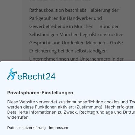
Rathauskoalition beschließt Halbierung der
Parkgebühren für Handwerker und
Gewerbetreibende in München Bund der
Selbständigen München begrüßt konstruktive
Gespräche und Umdenken München – Große
Erleichterung bei den selbstständigen
Unternehmerinnen und Unternehmern in der
bayerischen Landeshauptstadt: Nach der Anfang
2022 zunächst beschlossenen Erhöhung der
Gebühren für die Parkausweise, beispielsweise
der Gewerbetreibenden von jährlich 120,-
Euro…