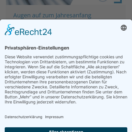
Augen auf zum Jahresanfang
Hauptgeschäftsstelle
,
Politik
,
Presse & Veröffentlichungen
,
Pressemeldungen
Von
bdsadmin
30. Januar 2023
Augen auf zum Jahresanfang Der Bund der
Selbständigen fordert, endlich den
Bürokratiewahnsinn abzubauen. Das Schlagwort
“Entbürokratisierung” geistert schon 40 Jahre, wenn
nicht länger, durch Politik und Wirtschaft. Doch was
ist geschehen? Wenig bis nichts – im Gegenteil: Die
Belastung durch Bürokratie wird jeden Tag mehr.
Schlimm genug, doch jetzt geht es um das
Eingemachte. Der Kampf…