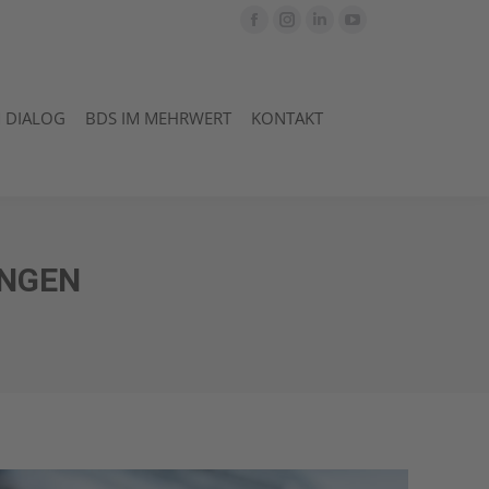
Facebook
Instagram
Linkedin
YouTube
page
page
page
page
M DIALOG
BDS IM MEHRWERT
KONTAKT
opens
opens
opens
opens
M DIALOG
BDS IM MEHRWERT
KONTAKT
in
in
in
in
new
new
new
new
window
window
window
window
NGEN