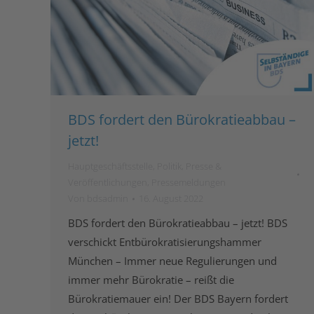
BDS fordert den Bürokratieabbau –
jetzt!
Hauptgeschäftsstelle
,
Politik
,
Presse &
Veröffentlichungen
,
Pressemeldungen
Von
bdsadmin
16. August 2022
BDS fordert den Bürokratieabbau – jetzt! BDS
verschickt Entbürokratisierungshammer
München – Immer neue Regulierungen und
immer mehr Bürokratie – reißt die
Bürokratiemauer ein! Der BDS Bayern fordert