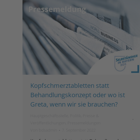
Kopfschmerztabletten statt
Behandlungskonzept oder wo ist
Greta, wenn wir sie brauchen?
Hauptgeschäftsstelle
,
Politik
,
Presse &
Veröffentlichungen
,
Pressemeldungen
Von
bdsadmin
7. September 2022