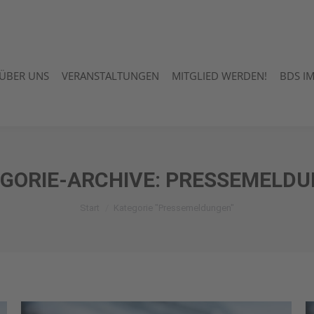
ÜBER UNS
VERANSTALTUNGEN
MITGLIED WERDEN!
BDS I
ÜBER UNS
VERANSTALTUNGEN
MITGLIED WERDEN!
BDS I
GORIE-ARCHIVE:
PRESSEMELDU
Sie befinden sich hier:
Start
Kategorie "Pressemeldungen"