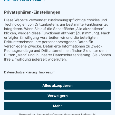
Hauptgeschäftsstelle
,
Politik
,
Presse & Veröffentlichungen
,
Pressemeldungen
Von
bdsadmin
12. Oktober 2022
Zonenweises Dieselfahrverbot in München:
Umsetzung für kleine und mittlere Unternehmen in
der Krise kaum machbar Der BDS-Bezirksverband
München fordert vom Stadtrat ein Agieren mit
mehr Augenmaß, um die mittelständischen
Unternehmen mit dieser weiteren
krisengesteuerten Maßnahme nicht schneller in die
Pleite zu treiben München – Der Spielraum für die
selbstständigen Unternehmer in München wird
immer geringer,…