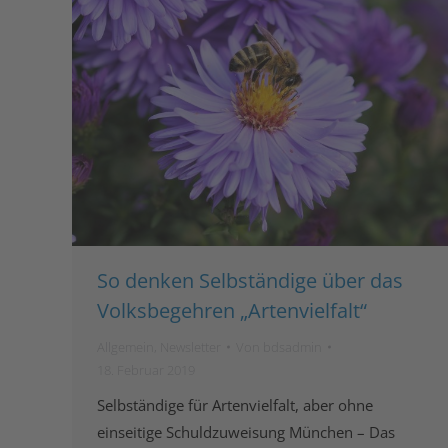
So denken Selbständige über das
Volksbegehren „Artenvielfalt“
Allgemein
,
Newsletter
Von
bdsadmin
18. Februar 2019
Selbständige für Artenvielfalt, aber ohne
einseitige Schuldzuweisung München – Das