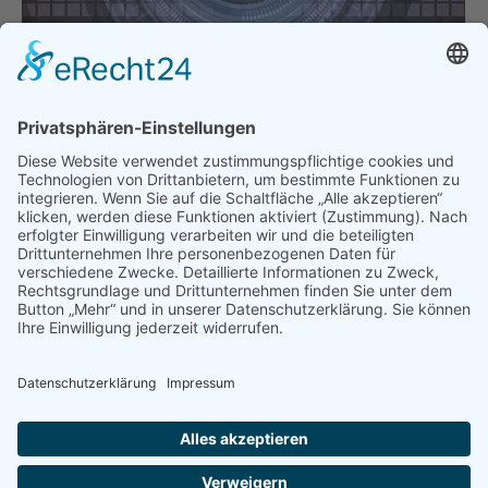
DSGVO: Abmahnung zulässig?
Erfreuliches Urteil des LG Stuttgart
Allgemein
Von
thomasperzl
7. Juni 2019
Ein erfreuliches Urteil des LG Stuttgart zum Thema:
Abmahnung wegen Verstoßes gegen die DSGVO
durch Mitbewerber zulässig? Kann ein Verstoß
gegen die Datenschutzgrundverordnung (DSGVO)
durch einen Mitbewerber abgemahnt werden? Mit
dieser strittigen Frage hat sich nun das LG Stuttgart
(Urteil vom 20.05.2019, Az. 35 O 68/18 Kfh)
auseinandergesetzt. In dem vor dem LG Stuttgart
zu…