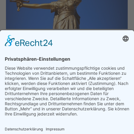
Rechtsinfo: Außerordentliche fristlose
Kündigung wegen beharrlicher
Arbeitsverweigerung
Allgemein
,
Hauptgeschäftsstelle
Von
thomasperzl
23. Juli 2019
Das BAG (Urteil v. 22.10.2015, Az.: 2 AZR 569/14)
hat klargestellt, dass die beharrliche Weigerung
eines Arbeitnehmers, seine vertraglich geschuldete
Arbeitsleistung zu erbringen, „an sich“ geeignet ist,
eine außerordentliche fristlose Kündigung zu
rechtfertigen. Eine beharrliche Arbeitsverweigerung