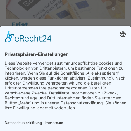
Fristablauf für Schlussabrechnung
31.10.2023 – wer keine
Schlussabrechnung abgibt muss
komplette Hilfe zurückzahlen!!
Hauptgeschäftsstelle
,
München
,
Politik
,
Presse &
Veröffentlichungen
,
Pressemeldungen
Von
bdsadmin
6. Oktober 2023
Wichtig: Erfolgt keine fristgerechte Einreichung der
Schlussabrechnung (Frist: 31.10.2023!), ist die