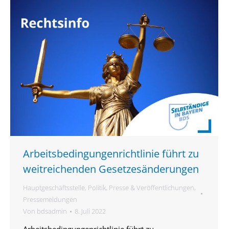
Arbeitsbedingungenrichtlinie führt zu
weitreichenden Gesetzesänderungen
Hauptgeschäftsstelle
,
Politik
,
Presse & Veröffentlichungen
,
Pressemeldungen
Von
bdsadmin
8. Juli 2022