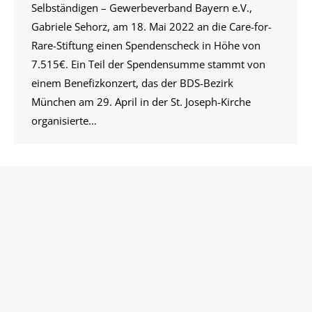
Selbständigen – Gewerbeverband Bayern e.V.,
Gabriele Sehorz, am 18. Mai 2022 an die Care-for-
Rare-Stiftung einen Spendenscheck in Höhe von
7.515€. Ein Teil der Spendensumme stammt von
einem Benefizkonzert, das der BDS-Bezirk
München am 29. April in der St. Joseph-Kirche
organisierte…
←
1
…
4
5
6
7
8
…
12
→
©
2026
Bund der Selbständigen |
Impressum
|
Datenschutz