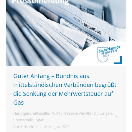
Guter Anfang – Bündnis aus
mittelständischen Verbänden begrüßt
die Senkung der Mehrwertsteuer auf
Gas
Hauptgeschäftsstelle
,
Politik
,
Presse & Veröffentlichungen
,
Pressemeldungen
Von
bdsadmin
18. August 2022