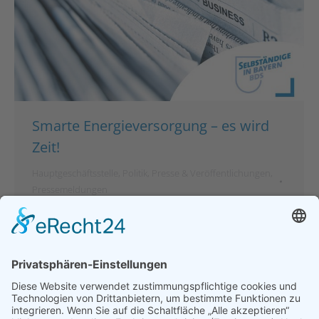
Smarte Energieversorgung – es wird
Zeit!
Hauptgeschäftsstelle
,
Politik
,
Presse & Veröffentlichungen
,
Pressemeldungen
Von
bdsadmin
21. Dezember 2022
Smarte Energieversorgung – es wird Zeit!
München/Berlin – „Wir Unternehmen“, organisiert
im Bund der Selbständigen, fordern einen Fokus
der Bundesregierung auf energetische
Versorgungssicherheit und wettbewerbsfähige