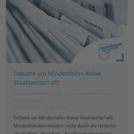
Debatte um Mindestlohn: Keine
Staatswirtschaft!
Hauptgeschäftsstelle
,
Politik
,
Presse & Veröffentlichungen
,
Pressemeldungen
Von
bdsadmin
12. April 2023
Debatte um Mindestlohn: Keine Staatswirtschaft!
Mindestlohnkommission nicht durch die Hintertür
abschaffen! München – Bundesarbeitsminister