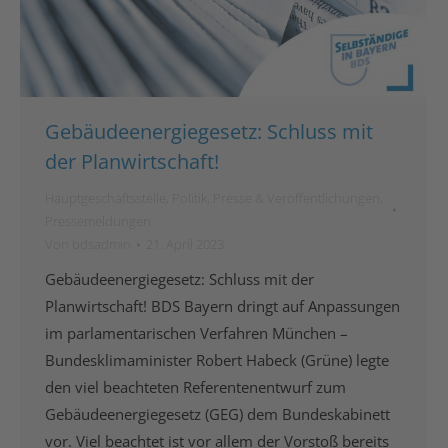
Gebäudeenergiegesetz: Schluss mit
der Planwirtschaft!
Hauptgeschäftsstelle
,
Politik
,
Presse & Veröffentlichungen
,
Pressemeldungen
Von
bdsadmin
21. April 2023
Gebäudeenergiegesetz: Schluss mit der
Planwirtschaft! BDS Bayern dringt auf Anpassungen
im parlamentarischen Verfahren München –
Bundesklimaminister Robert Habeck (Grüne) legte
den viel beachteten Referentenentwurf zum
Gebäudeenergiegesetz (GEG) dem Bundeskabinett
vor. Viel beachtet ist vor allem der Vorstoß bereits