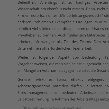
Beliebtheit. Allerdings ist zu häufiges Arbe
Wissenschaftlern ebenfalls nicht ratsam. Denn, nicht n
Firmen notorisch unter „Minderleistungsverdacht“ st
anderen Problemen zu kämpfen als Kollegen im Büro.
nämlich viel stärker selbst disziplinieren und hat es e
Privatleben zu trennen. Auch fühlen sich Mitarbeiter
arbeiten, oft weniger als Teil des Teams. Dies s
Unternehmen oft erforderlichen Teamarbeit.
Weiter ist folgender Aspekt von Bedeutung: Tät
Vorgehensweisen, die man sich selbst ausgesucht hat, 
ein Mangel an Autonomie dagegen belastet die Gesundh
Generell wirkt es Stress effektiv entgegen,
Arbeitsorganisation mitreden dürfen. In letzter K
Stressmanagement auch bedeuten, Arbeitszeit zu r
Selbstbestimmung im Rahmen des Arbeitsalltags einzu
Übernahme von Verantwortung