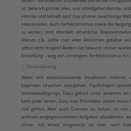
neuen / veränderten Blickwinkel betrachtet (=kognitiv
ist: Sehe ich primär alles, was schiefgehen könnte, u
intensiv und lebhaft aus? Das ist eine zuverlässige M
intensivieren. Auch Perfektionismus sowie die Neigun
zu wollen, sind ebenfalls erhebliche Stressverstärker
Warum z.B. sollte man allen Menschen gefallen woll
selbst nicht mögen? Ändern Sie bewusst immer wieder
Einstellung – weg von unnötigem Perfektionismus hin 
Veränderung
Wenn sich stressauslösende Situationen mehren, 
liegenden Ursachen anzugehen. Psychologen sprech
Stressbewältigung«. Dazu gehört unter anderem ei
kann jeder lernen. Dass man Prioritäten setzen muss, 
mal gehört. Aber auch Grenzen zu ziehen, ist von
wirksam entgegenzuwirken: Aufgaben abzulehnen, w
Ohren mit Arbeit eingedeckt ist, oder nach Fei