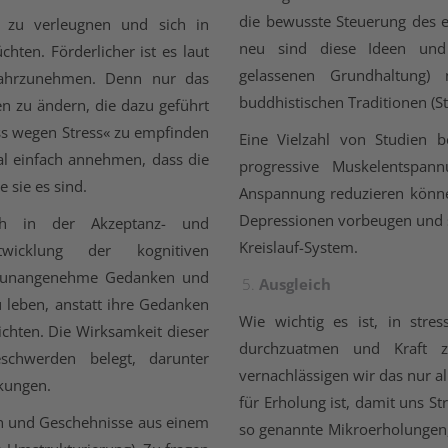
die bewusste Steuerung des e
g zu verleugnen und sich in
neu sind diese Ideen un
ten. Förderlicher ist es laut
gelassenen Grundhaltung) 
 wahrzunehmen. Denn nur das
buddhistischen Traditionen (St
n zu ändern, die dazu geführt
ess wegen Stress« zu empfinden
Eine Vielzahl von Studien b
al einfach annehmen, dass die
progressive Muskelentspan
 sie es sind.
Anspannung reduzieren könne
Depressionen vorbeugen und s
uch in der Akzeptanz- und
Kreislauf-System.
twicklung der kognitiven
B., unangenehme Gedanken und
Ausgleich
u leben, anstatt ihre Gedanken
Wie wichtig es ist, in str
ichten. Die Wirksamkeit dieser
durchzuatmen und Kraft zu
schwerden belegt, darunter
vernachlässigen wir das nur al
kungen.
für Erholung ist, damit uns S
en und Geschehnisse aus einem
so genannte Mikroerholungen,