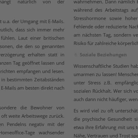
 hängt natürlich von der
wahrnehmen. Dann nämlich ble
während des Arbeitstags auf
Stresshormone sowie hoher 
t u.a. der Umgang mit E-Mails.
Fehlende oder reduzierte Nac
utlich, dass sich immer mehr
am nächsten Tag, sondern ver
fühlen. Laut einer britischen
Risiko für zahlreiche körperli
rsonen, die den so genannten
erzögerung erhalten statt in
Soziale Beziehungen
ganzen Tag geöffnet lassen und
Wissenschaftliche Studien habe
richten empfangen und lesen.
umarmen zu lassen! Menschen,
ur in bestimmten Zeitabständen
unter Stress z.B. empfängl
E-Mails am besten direkt nach
sozialen Rückhalt. Wer sich vo
auch dann nicht häufiger, wen
besondere die Bewohner von
Es wird viel zu oft untersch
oft weite Arbeitswege zurück.
die psychische Gesundheit s
hen Pendelns negativ mit der
etwa ihre Erfahrung mit uns 
Homeoffice-Tage wachsender
Nähe, Vertrauen und Trost spe