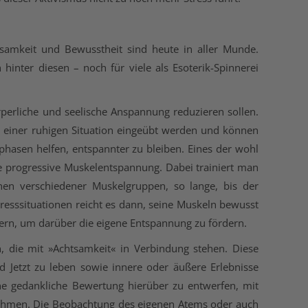
tsamkeit und Bewusstheit sind heute in aller Munde.
hinter diesen – noch für viele als Esoterik-Spinnerei
örperliche und seelische Anspannung reduzieren sollen.
 einer ruhigen Situation eingeübt werden und können
phasen helfen, entspannter zu bleiben. Eines der wohl
ie progressive Muskelentspannung. Dabei trainiert man
nen verschiedener Muskelgruppen, so lange, bis der
Stresssituationen reicht es dann, seine Muskeln bewusst
kern, um darüber die eigene Entspannung zu fördern.
, die mit »Achtsamkeit« in Verbindung stehen. Diese
 Jetzt zu leben sowie innere oder äußere Erlebnisse
e gedankliche Bewertung hierüber zu entwerfen, mit
hmen. Die Beobachtung des eigenen Atems oder auch