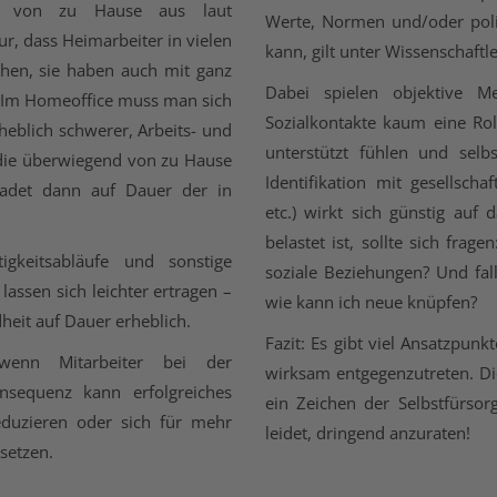
iten von zu Hause aus laut
Werte, Normen und/oder polit
ur, dass Heimarbeiter in vielen
kann, gilt unter Wissenschaftle
ehen, sie haben auch mit ganz
Dabei spielen objektive 
 Im Homeoffice muss man sich
Sozialkontakte kaum eine Rol
rheblich schwerer, Arbeits- und
unterstützt fühlen und sel
, die überwiegend von zu Hause
Identifikation mit gesellscha
chadet dann auf Dauer der in
etc.) wirkt sich günstig auf
belastet ist, sollte sich fr
igkeitsabläufe und sonstige
soziale Beziehungen? Und fal
lassen sich leichter ertragen –
wie kann ich neue knüpfen?
eit auf Dauer erheblich.
Fazit: Es gibt viel Ansatzpun
 wenn Mitarbeiter bei der
wirksam entgegenzutreten. Di
onsequenz kann erfolgreiches
ein Zeichen der Selbstfürsor
eduzieren oder sich für mehr
leidet, dringend anzuraten!
setzen.