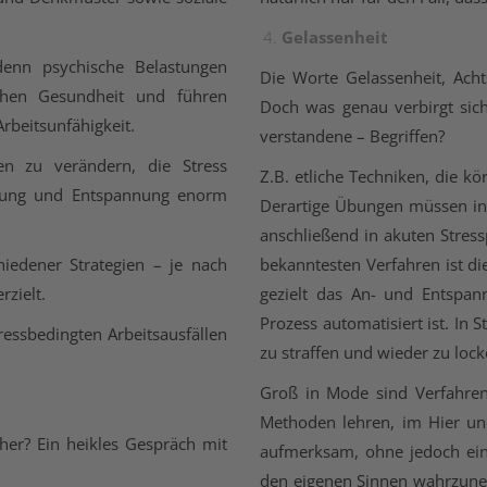
Gelassenheit
 denn psychische Belastungen
Die Worte Gelassenheit, Ach
chen Gesundheit und führen
Doch was genau verbirgt sich 
rbeitsunfähigkeit.
verstandene – Begriffen?
en zu verändern, die Stress
Z.B. etliche Techniken, die k
olung und Entspannung enorm
Derartige Übungen müssen in
anschließend in akuten Stress
hiedener Strategien – je nach
bekanntesten Verfahren ist d
rzielt.
gezielt das An- und Entspan
Prozess automatisiert ist. In 
ressbedingten Arbeitsausfällen
zu straffen und wieder zu loc
Groß in Mode sind Verfahren
Methoden lehren, im Hier und
her? Ein heikles Gespräch mit
aufmerksam, ohne jedoch ein
den eigenen Sinnen wahrzune