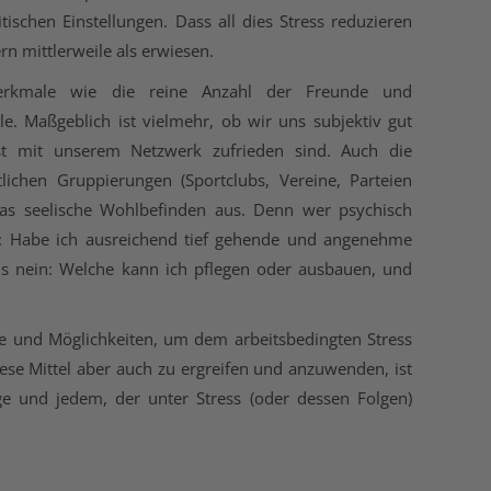
ischen Einstellungen. Dass all dies Stress reduzieren
rn mittlerweile als erwiesen.
Merkmale wie die reine Anzahl der Freunde und
le. Maßgeblich ist vielmehr, ob wir uns subjektiv gut
bst mit unserem Netzwerk zufrieden sind. Auch die
ftlichen Gruppierungen (Sportclubs, Vereine, Parteien
 das seelische Wohlbefinden aus. Denn wer psychisch
agen: Habe ich ausreichend tief gehende und angenehme
ls nein: Welche kann ich pflegen oder ausbauen, und
kte und Möglichkeiten, um dem arbeitsbedingten Stress
ese Mittel aber auch zu ergreifen und anzuwenden, ist
ge und jedem, der unter Stress (oder dessen Folgen)