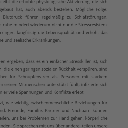
ibt die erhöhte physiologische Aktivierung, die sich
gebaut hat, auch abends bestehen. Mögliche Folge:
Blutdruck führen regelmäßig zu Schlafstörungen.
htruhe mindert wiederum nicht nur die Stressresistenz
ringert langfristig die Lebensqualität und erhöht das
che und seelische Erkrankungen.
n ergeben, dass es ein einfacher Stresskiller ist, sich
 die einen geringen sozialen Rückhalt verspüren, sind
icher für Schnupfenviren als Personen mit starkem
n seinen Mitmenschen unterstützt fühlt, infizierte sich
n er viele Spannungen und Konflikte erlebt.
ätzt, wie wichtig zwischenmenschliche Beziehungen für
ind. Freunde, Familie, Partner und Nachbarn können
teilen, uns bei Problemen zur Hand gehen, körperliche
nden. Sie sprechen mit uns über andere, teilen unsere