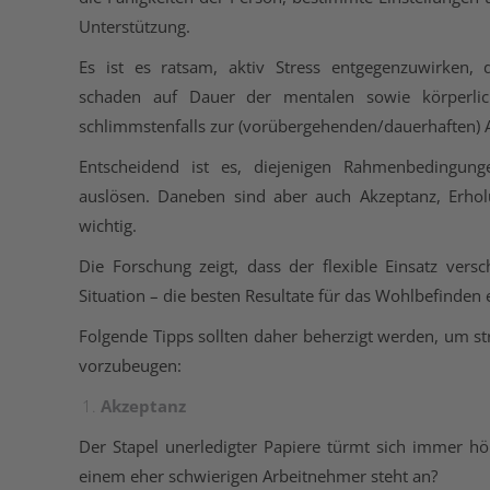
Unterstützung.
Es ist es ratsam, aktiv Stress entgegenzuwirken,
schaden auf Dauer der mentalen sowie körperli
schlimmstenfalls zur (vorübergehenden/dauerhaften) A
Entscheidend ist es, diejenigen Rahmenbedingung
auslösen. Daneben sind aber auch Akzeptanz, Erh
wichtig.
Die Forschung zeigt, dass der flexible Einsatz versc
Situation – die besten Resultate für das Wohlbefinden e
Folgende Tipps sollten daher beherzigt werden, um st
vorzubeugen:
Akzeptanz
Der Stapel unerledigter Papiere türmt sich immer hö
einem eher schwierigen Arbeitnehmer steht an?