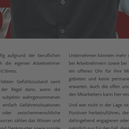
ig aufgrund der beruflichen
Unternehmen könnten mehr daf
h die eigenen Arbeitnehmer
bei Arbeitnehmern sowie bei 
) Stress.
ein offenes Ohr für ihre M
gebieten und keine permane
rlebten Gefühlszustand samt
erwarten. Auch die offen un
in der Regel dann, wenn die
den Mitarbeitern kann hier ein
hre subjektiv wahrgenommenen
 einfach Gefahrensituationen
Und wer nicht in der Lage is
oder zwischenmenschliche
Positiven herbeizuführen, der
ourcen zählen das Wissen und
dahingehend engagieren oder
 und Denkmuster sowie soziale
natürlich nur für den Fall, das