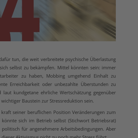
ür tun, die weit verbreitete psychische Überlastung
sich selbst zu bekämpfen. Mittel könnten sein: immer
itarbeiter zu haben, Mobbing umgehend Einhalt zu
nte Erreichbarkeit oder unbezahlte Überstunden zu
d laut kundgetane ehrliche Wertschätzung gegenüber
 wichtiger Baustein zur Stressreduktion sein.
t kraft seiner beruflichen Position Veränderungen zum
 könnte sich im Betrieb selbst (Stichwort Betriebsrat)
 politisch für angenehmere Arbeitsbedingungen. Aber
s dieser Aktivismus nicht zu noch mehr Stress führt.