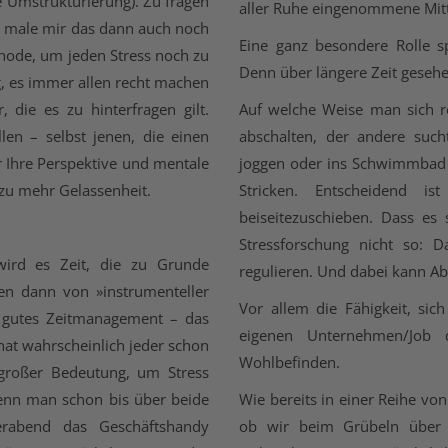
e Umstrukturierung). Zu fragen
aller Ruhe eingenommene Mitt
nd male mir das dann auch noch
Eine ganz besondere Rolle sp
ethode, um jeden Stress noch zu
Denn über längere Zeit gesehen
g, es immer allen recht machen
, die es zu hinterfragen gilt.
Auf welche Weise man sich re
en – selbst jenen, die einen
abschalten, der andere such
 Ihre Perspektive und mentale
joggen oder ins Schwimmbad 
zu mehr Gelassenheit.
Stricken. Entscheidend is
beiseitezuschieben. Dass es
Stressforschung nicht so: 
wird es Zeit, die zu Grunde
regulieren. Und dabei kann Ab
en dann von »instrumenteller
Vor allem die Fähigkeit, si
n gutes Zeitmanagement – das
eigenen Unternehmen/Job d
hat wahrscheinlich jeder schon
Wohlbefinden.
 großer Bedeutung, um Stress
enn man schon bis über beide
Wie bereits in einer Reihe vo
erabend das Geschäftshandy
ob wir beim Grübeln über d