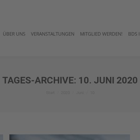
ÜBER UNS
VERANSTALTUNGEN
MITGLIED WERDEN!
BDS 
ÜBER UNS
VERANSTALTUNGEN
MITGLIED WERDEN!
BDS 
TAGES-ARCHIVE:
10. JUNI 2020
Sie befinden sich hier:
Start
2020
Juni
10