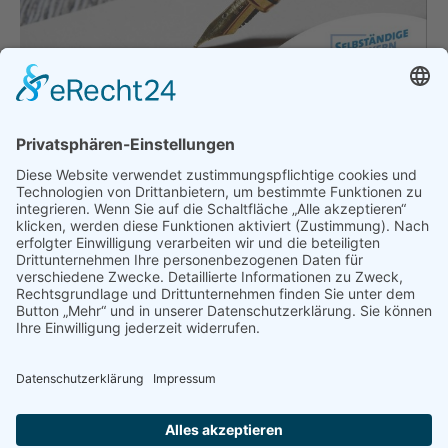
Offener Brief: Misstrauensvotum
durch Testpflicht in Unternehmen
Allgemein
Von
bdsadmin
14. April 2021
Sehr geehrte Frau Bundeskanzlerin, sehr geehrter
Herr Bundesminister Scholz, sehr geehrter Herr
Bundesminister Altmaier, wir wenden uns heute
an Sie, nicht nur mit einem Appell, sondern
vielmehr mit einem Hilferuf. Vertrauen Sie bitte auf
das Verantwortungsbewusstsein unserer
Unternehmen. Das Bild, das Sie von unseren
Unternehmen zeichnen, ist fatal und zudem ein