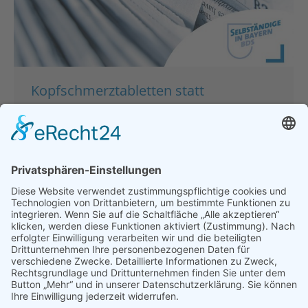
Kopfschmerztabletten statt
Behandlungskonzept oder wo ist
Greta, wenn wir sie brauchen?
Hauptgeschäftsstelle
,
Politik
,
Presse & Veröffentlichungen
,
Pressemeldungen
Von
bdsadmin
7. September 2022
Kopfschmerztabletten statt Behandlungskonzept
oder wo ist Greta, wenn wir sie brauchen? Für die
kleinen und mittelständischen Unternehmer ist das
3. Entlastungspaket ein weiterer Schlag ins Gesicht
– eine vollkommene Missachtung der
Leistungsbereitschaft vieler selbständiger