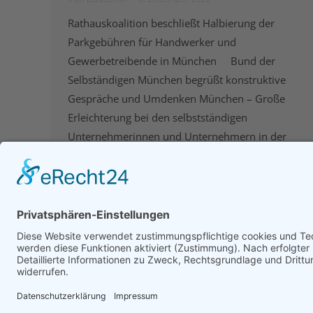
Rathauskoalition beschließt Halbierung der
Parkgebühren für Handwerker und
Gewerbetreibende in München Bund der
Selbständigen München begrüßt konstruktive
Gespräche und Umdenken München – Große
Erleichterung bei den selbstständigen
Unternehmerinnen und Unternehmern in der
bayerischen Landeshauptstadt: Nach der Anfang
2022 zunächst beschlossenen Erhöhung der
Gebühren für die Parkausweise, beispielsweise
der Gewerbetreibenden von jährlich 120,-
Euro…