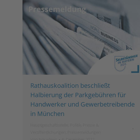
Rathauskoalition beschließt
Halbierung der Parkgebühren für
Handwerker und Gewerbetreibende
in München
Hauptgeschäftsstelle
,
Politik
,
Presse &
Veröffentlichungen
,
Pressemeldungen
Von
bdsadmin
6. Dezember 2022