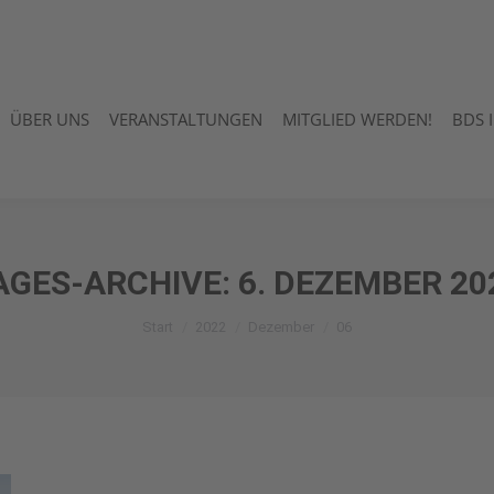
ÜBER UNS
VERANSTALTUNGEN
MITGLIED WERDEN!
BDS 
ÜBER UNS
VERANSTALTUNGEN
MITGLIED WERDEN!
BDS 
AGES-ARCHIVE:
6. DEZEMBER 20
Sie befinden sich hier:
Start
2022
Dezember
06