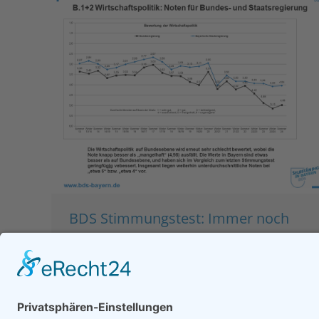
BDS Stimmungstest: Immer noch
Mangelhaft (4,98)!
Bezirksverband
,
München
,
Presse &
Veröffentlichungen
Von
bdsadmin
12. September 2024