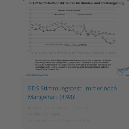
BDS Stimmungstest: Immer noch
Mangelhaft (4,98)!
Bezirksverband
,
München
,
Presse &
Veröffentlichungen
Von
bdsadmin
12. September 2024