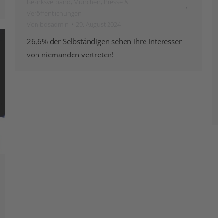
Bezirksverband
,
München
,
Presse &
Veröffentlichungen
Von
bdsadmin
29. August 2024
26,6% der Selbständigen sehen ihre Interessen
von niemanden vertreten!