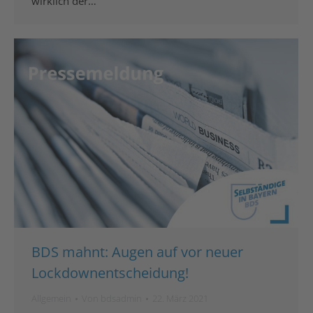
wirklich der…
BDS mahnt: Augen auf vor neuer
Lockdownentscheidung!
Allgemein
Von
bdsadmin
22. März 2021