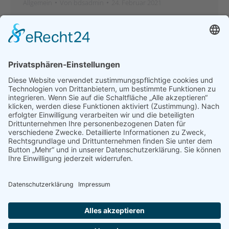
Allgemein
Von
bdsadmin
24. Februar 2021
Umfrageschock: Bayerische Selbstständige sind
mehr als unzufrieden mit Regierung! Zustimmung
für die FDP mehr als verdreifacht. BDS Bayern
macht Stimmungstest zur Corona Politik München –
29,1 % der Selbstständigen fühlen sich von keiner
Partei in der Corona-Krise vertreten. Besonders
verheerend ist die Entwicklung für die regierenden
Parteien der Bundesregierung. Die Zustimmung zur
CSU hat sich mit…
←
1
…
3
4
5
6
7
…
14
→