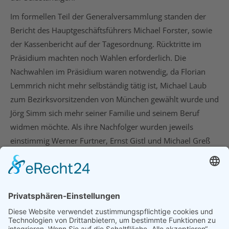
Im formellen Teil der Generalversammlung standen der
Bericht des Hauptgeschäftsführers Michael Forster, sowie
der Kassenbericht auf der Tagesordnung. Rücktritte im
Präsidium machten noch Wahlen erforderlich. Die
Nachwahlen im Präsidium waren notwendig, da Florian
Lemmrich nicht mehr selbständig tätig ist, Michael Laub
zum Bezirksvorsitzenden von München gewählt wurde und
Jörg Simm sich mehr seiner Familie und seinem Beruf
widmen möchte. Als ihre Nachfolger wurden jeweils
einstimmig Werner Furtner, Ernst Gistl und Michael Greß
gewählt.
21. Oktober 2021