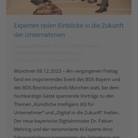
Experten teilen Einblicke in die Zukunft
der Unternehmen
Hauptgeschäftsstelle
,
München
,
Politik
,
Presse &
Veröffentlichungen
,
Pressemeldungen
Von
bdsadmin
15. Dezember 2023
Münchner 08.12.2023 – Am vergangenen Freitag
fand ein inspirierendes Event des BDS Bayern und
des BDS Bezirksverbands München statt, bei dem
hochkarätige Gäste spannende Vorträge zu den
Themen „Künstliche Intelligenz (KI) für
Unternehmer“ und „Digital in die Zukunft“ hielten.
Der neue bayerische Digitalminister Dr. Fabian
Mehring und der renommierte KI-Experte Arno
Schimmelpfennig begeisterten die Teilnehmer mit