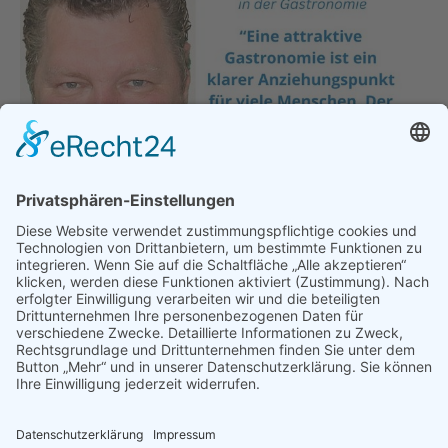
Versprechen gebrochen!
Hauptgeschäftsstelle
,
München
,
Politik
,
Presse &
Veröffentlichungen
,
Pressemeldungen
Von
bdsadmin
22. November 2023
Ampel hebt Mehrwertsteuer in der Gastronomie an