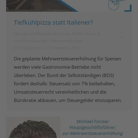
Tiefkühlpizza statt Italiener?
Hauptgeschäftsstelle
,
München
,
Politik
,
Presse &
Veröffentlichungen
,
Pressemeldungen
Von
bdsadmin
27. November 2023
Die geplante Mehrwertsteuererhöhung für Speisen
werden viele Gastronomie-Betriebe nicht
überleben. Der Bund der Selbstständigen (BDS)
fordert deshalb: Steuersatz von 7% beibehalten,
Umsatzsteuerrecht vereinheitlichen und die
Bürokratie abbauen, um Steuergelder einzusparen.