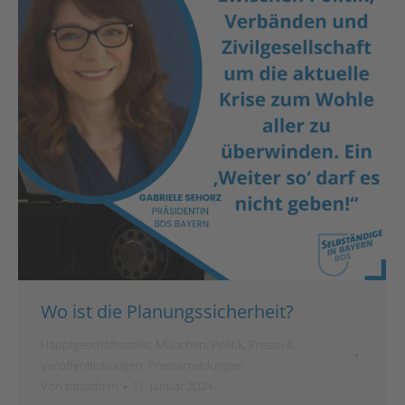
Wo ist die Planungssicherheit?
Hauptgeschäftsstelle
,
München
,
Politik
,
Presse &
Veröffentlichungen
,
Pressemeldungen
Von
bdsadmin
11. Januar 2024