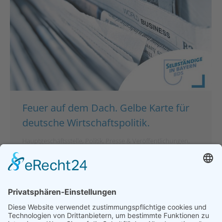
Feuer auf dem Dach. Gelbe Karte für
deutsche Wirtschaftspolitik.
Hauptgeschäftsstelle
,
Politik
,
Presse & Veröffentlichungen
,
Pressemeldungen
Von
bdsadmin
8. September 2022
Feuer auf dem Dach. Gelbe Karte für deutsche
Wirtschaftspolitik. Bund der Selbständigen fordert
sofortige drastische Absenkung der Energiesteuern
und deutlich mehr politischen Einsatz für die