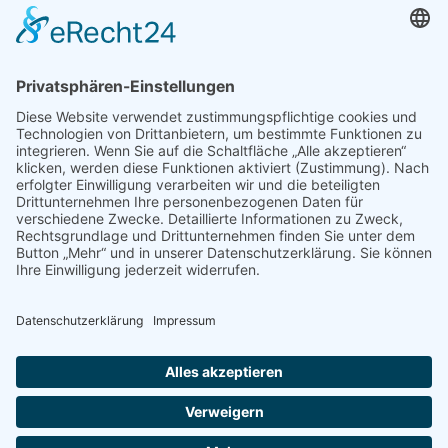
Allgemein
,
Warnhinweise
Von
bdsadmin
4. Mai 2020
ACHTUNG BETRUG! Liebe Mitgliedsunternehmen,
aktuell werden im Zusammenhang mit der Corona-
Soforthilfe in Bayern E-Mail verschickt, die
angeblich von Bayerischen Wirtschafsministerium
stammen. Die Absender-E-Mail ist eine: @stmwi-
bayern.de.com Behörden-E-Mail-Adressen in
Bayern enden nicht auf .com Der E-Mail sind PDF-
Dateien angehängt, die angeblich eine
„Rechtsbelehrung_Zuschussempfaenger“ und eine
„Bescheinigung_Finanzamt“ darstellen, auch diese
sind nicht echt. Bitte ignorieren Sie diese…