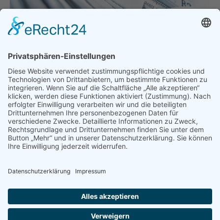
Schulöffnungen ohne Konzept!?
Allgemein
Von
bdsadmin
26. Februar 2021
Schulöffnungen ohne Konzept!? BDS Bayern
besorgt über schlechte Organisation München –
Seit Montag, dem 22.02.2021 ist eine Vielzahl der
Schülerinnen und Schüler in Form von
Wechselunterricht an die Schulen zurückgekehrt.
Der BDS begrüßt grundsätzlich die Öffnungen der
Schulen, zeigt sich aber zugleich verwundert und
besorgt über die schlechte Vorbereitung an vielen
Schulen. Anscheinend ist es…