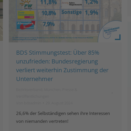
BDS Stimmungstest: Über 85%
unzufrieden: Bundesregierung
verliert weiterhin Zustimmung der
Unternehmer
Bezirksverband
,
München
,
Presse &
Veröffentlichungen
Von
bdsadmin
29. August 2024
26,6% der Selbständigen sehen ihre Interessen
von niemanden vertreten!