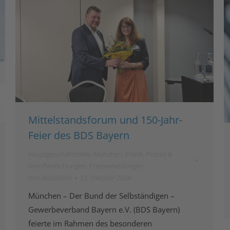
Mittelstandsforum und 150-Jahr-
Feier des BDS Bayern
Hauptgeschäftsstelle
,
München
,
Politik
,
Presse &
Veröffentlichungen
,
Pressemeldungen
Von
bdsadmin
23. Oktober 2024
München – Der Bund der Selbständigen –
Gewerbeverband Bayern e.V. (BDS Bayern)
feierte im Rahmen des besonderen