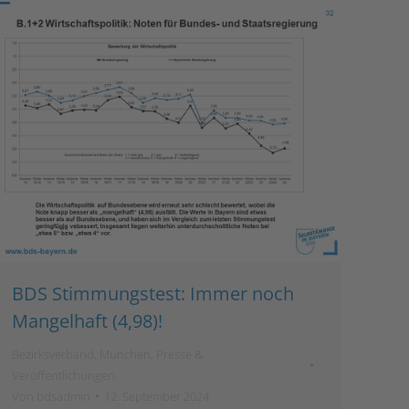
BDS Stimmungstest: Immer noch
Mangelhaft (4,98)!
Bezirksverband
,
München
,
Presse &
Veröffentlichungen
Von
bdsadmin
12. September 2024