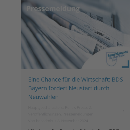
Eine Chance für die Wirtschaft: BDS
Bayern fordert Neustart durch
Neuwahlen
Hauptgeschäftsstelle
,
Politik
,
Presse &
Veröffentlichungen
,
Pressemeldungen
Von
bdsadmin
8. November 2024