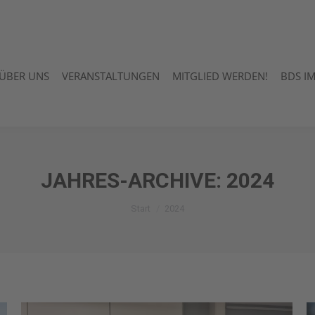
ÜBER UNS
VERANSTALTUNGEN
MITGLIED WERDEN!
BDS I
ÜBER UNS
VERANSTALTUNGEN
MITGLIED WERDEN!
BDS I
JAHRES-ARCHIVE:
2024
Sie befinden sich hier:
Start
2024