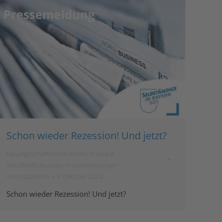
Schon wieder Rezession! Und jetzt?
Hauptgeschäftsstelle
,
Politik
,
Presse &
Veröffentlichungen
,
Pressemeldungen
Von
bdsadmin
9. Oktober 2024
Schon wieder Rezession! Und jetzt?