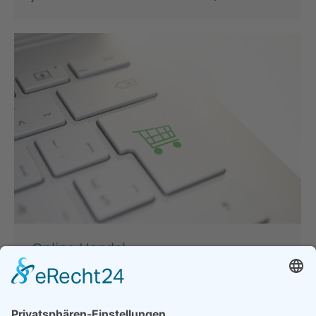
Online-Handel
(Waren/Dienstleistungen): Vorsicht!
Online-Abmahnfalle!