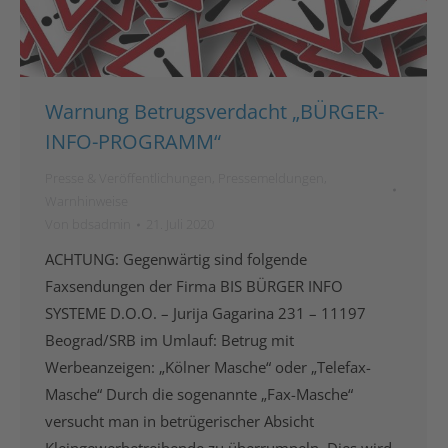
Warnung Betrugsverdacht „BÜRGER-
INFO-PROGRAMM“
Presse & Veröffentlichungen
,
Pressemeldungen
,
Warnhinweise
Von
bdsadmin
21. Juli 2020
ACHTUNG: Gegenwärtig sind folgende
Faxsendungen der Firma BIS BÜRGER INFO
SYSTEME D.O.O. – Jurija Gagarina 231 – 11197
Beograd/SRB im Umlauf: Betrug mit
Werbeanzeigen: „Kölner Masche“ oder „Telefax-
Masche“ Durch die sogenannte „Fax-Masche“
versucht man in betrügerischer Absicht