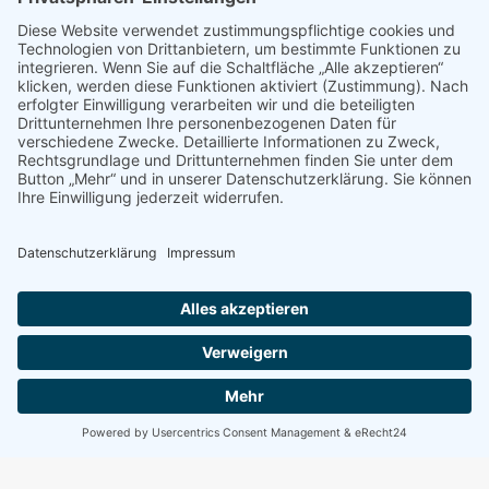
Allgemein
,
Warnhinweise
Von
bdsadmin
1. Februar 2019
Kommentar hinterlassen
Die Widerrufsbelehrung muss die Service-
Telefonnummer enthalten! Stellt ein Unternehmer,
der Waren / Dienstleistungen über das Internet
vertreibt, für seine Kunden eine Service-
Telefonnummer zur Verfügung, muss er diese,
ebenso wie eine Fax-Nr. oder E-Mail-Adresse auch
in der von ihm verwendeten gesetzlichen Muster-
Widerrufsbelehrung angeben. Das entschied nun
das OLG Schleswig (Urteil v. 10.01.2019, Az.: 6 U
37/17).…
©
2026
Bund der Selbständigen |
Impressum
|
Datenschutz