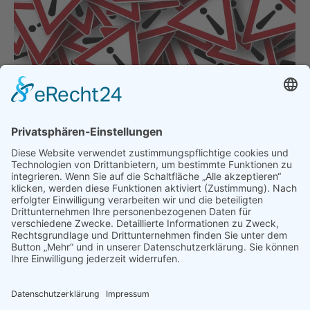
Warnung Betrugsverdacht „Binar
Deutschland Webhosting“
Presse & Veröffentlichungen
,
Pressemeldungen
,
Warnhinweise
Von
bdsadmin
1. September 2023
ACHTUNG: Gegenwärtig sind folgende Rechnungn
der Firma Binar Deutschland im Umlauf Liebe
Mitglieder, gegenwärtig werden von der Firma
„Binar Deutschland Domain & Web Hosting Service“
zweifelhafte Schreiben versendet. Unternehmer
erhalten ein als Rechnung bezeichnetes Schreiben,
welches aber letztlich gar keine Rechnung ist,