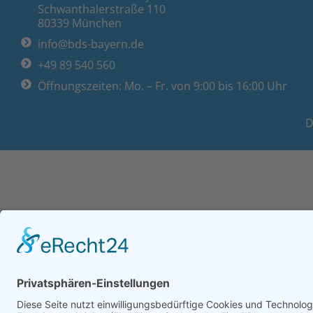
Schwanthalerstraße 110
80339 München
info@bds-bayern.de
+49 89 540 560
Öffnungszeiten: Mo. – Fr. von 9:00 bis 16:00 Uhr
D