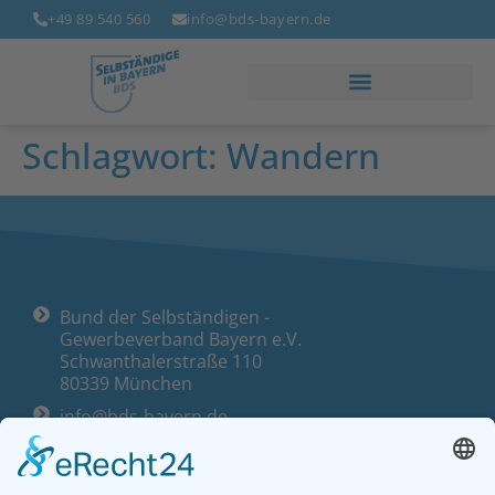
+49 89 540 560
info@bds-bayern.de
Schlagwort:
Wandern
Bund der Selbständigen -
Gewerbeverband Bayern e.V.
Schwanthalerstraße 110
80339 München
info@bds-bayern.de
+49 89 540 560
Öffnungszeiten: Mo. – Fr. von 9:00 bis 16:00 Uhr