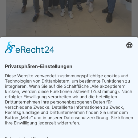
Neuwahlen in Haar
Allgemein
Von
bdsadmin
24. Juni 2024
BDS Haar-Trudering setzt mit Neuwahlen neue
Impulse Dr. Ansgar Sommer (im Bild 2. von rechts)
ging mit der Neuwahl seines frischen Teams in
seine zweite Periode als Vorsitzender. Die über 30
Teilnehmer gewannen hochinteressante Einblicke in
eines der besten Kernspind- und
Wirbelsäulenzentren Deutschlands. Dr. med. Samer
Ismail informiert über seine speziellen Methoden
der Diagnose…