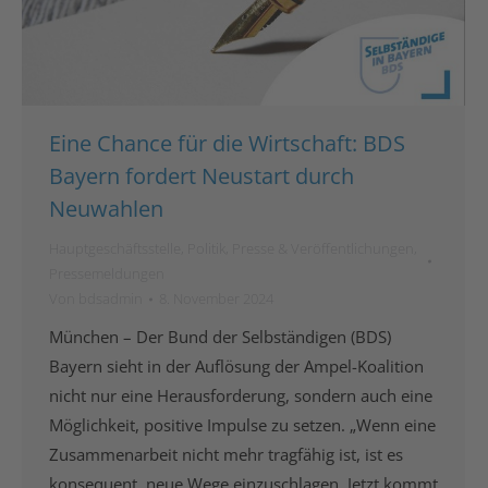
Eine Chance für die Wirtschaft: BDS
Bayern fordert Neustart durch
Neuwahlen
Hauptgeschäftsstelle
,
Politik
,
Presse & Veröffentlichungen
,
Pressemeldungen
Von
bdsadmin
8. November 2024
München – Der Bund der Selbständigen (BDS)
Bayern sieht in der Auflösung der Ampel-Koalition
nicht nur eine Herausforderung, sondern auch eine
Möglichkeit, positive Impulse zu setzen. „Wenn eine
Zusammenarbeit nicht mehr tragfähig ist, ist es
konsequent, neue Wege einzuschlagen. Jetzt kommt