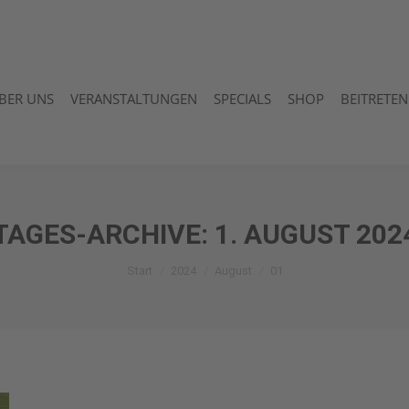
BER UNS
VERANSTALTUNGEN
SPECIALS
SHOP
BEITRETEN
BER UNS
VERANSTALTUNGEN
SPECIALS
SHOP
BEITRETEN
TAGES-ARCHIVE:
1. AUGUST 202
Sie befinden sich hier:
Start
2024
August
01