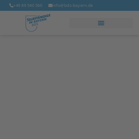
+49 89 540 560
info@bds-bayern.de
Bund der Selbständigen
Bayern
Wissen. Service. Netzwerk.
Seit 1874 vertritt der Bund der Selbständigen
Bayern die Interessen des selbständigen
Mittelstandes. Parteineutral,
branchenübergreifend und unabhängig. In Europa,
Deutschland, Bayern und vor Ort. Das lebendige
Netzwerk der Unternehmen und Selbständigen
sowie das Dienstleistungsangebot unseres
Gewerbeverbandes leisten darüber hinaus ihren
Beitrag für den unternehmerischen Erfolg unserer