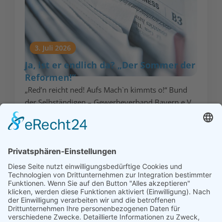
3. Juli 2026
Ja, ist er endlich da? „Der Sommer der
Reformen!“
„Red’n reicht ned! Aufs Mach`n kimmts o!“ Bund
der Selbständigen – Gewerbeverband Bayern e.V.
lobt den Mut der Bundesregierung beim ...
Mehr lesen...