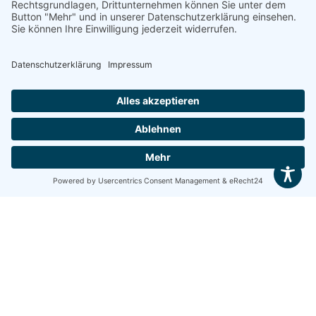
30. Juni 2026
Zum sme connect „OPC Summit 2026“
in Brüssel: Kommentar von
Präsidentin Gabriele Sehorz zur Lage
der Ein-Personen-Unternehmen in
Europa
München, 30. Juni 2026 Ich bin sehr froh, dass die
Einpersonenunternehmer auch in diesem Jahr
wieder in Brüssel zu Wort ...
Mehr lesen...