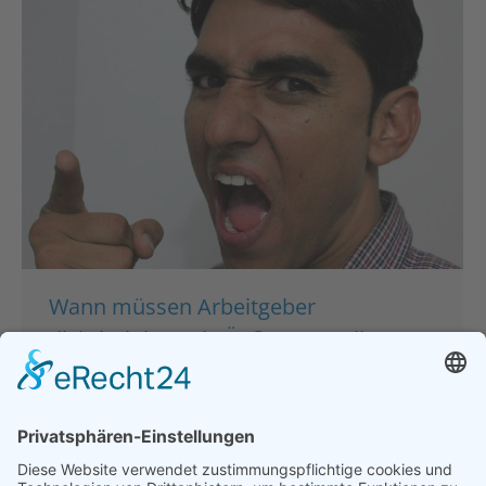
Wann müssen Arbeitgeber
diskriminierende Äußerungen ihrer
Mitarbeiter tolerieren?
Allgemein
Von
bdsadmin
14. Februar 2019
Kommentar hinterlassen
Weil er in seiner Freizeit den Youtube-Kanal der